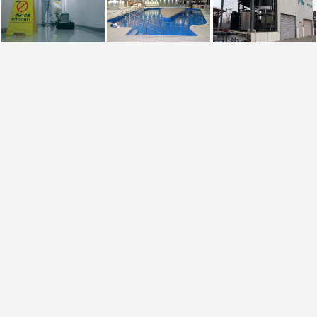
〒963-0547 郡山市喜久田町卸3丁目19番地
TEL.024-959-2200 FAX.024-959-3456
info@taiyo-ks.co.jp
Copyright © Taiyo Kosan co.,ltd. All Rights Reserved.
個人情報保護方針
|
サイトポリシー
|
採用情報